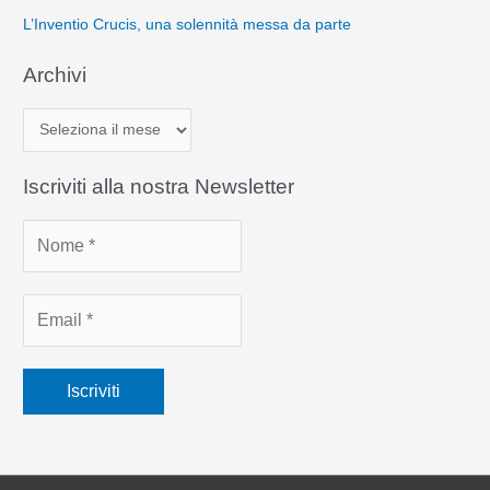
L’Inventio Crucis, una solennità messa da parte
Archivi
A
r
c
Iscriviti alla nostra Newsletter
h
i
v
i