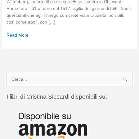
Wittenberg, Lutero affisse le sue 95 tesi contro la Chiesa di
Roma, era il 31 ottobre del 1517: vigilia del giorno di tutti i Santi,
quei Santi che egli rinnegò con protervia e crudeltà indicibili,
così come abolì, con […]
Francobolli
Read More »
vaticani
di
ieri
e
di
C
oggi
e
r
I libri di Cristina Siccardi disponibili su:
c
a
: