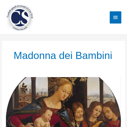
Vai
al
Men
contenuto
princ
Madonna dei Bambini