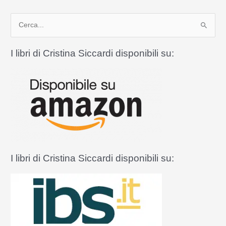
ci
C
protegga
dal
e
decreto
r
I libri di Cristina Siccardi disponibili su:
Zan
c
a
:
I libri di Cristina Siccardi disponibili su: