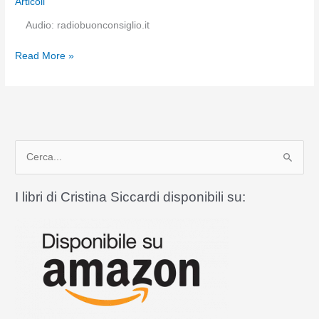
Articoli
Audio: radiobuonconsiglio.it
La
Read More »
missionarietà
di
Santa
Rita
da
C
Cascia
e
r
I libri di Cristina Siccardi disponibili su:
c
a
: