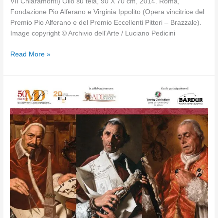
VII Chiaramonti) Olio su tela, 90 X 70 cm, 2014. Roma,
Fondazione Pio Alferano e Virginia Ippolito (Opera vincitrice del
Premio Pio Alferano e del Premio Eccellenti Pittori – Brazzale).
Image copyright © Archivio dell’Arte / Luciano Pedicini
Quum
Read More »
memoranda