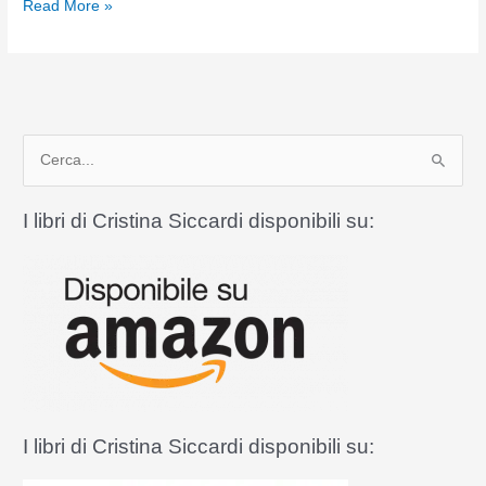
Ritorno
Read More »
ad
Imola
C
e
r
I libri di Cristina Siccardi disponibili su:
c
a
:
I libri di Cristina Siccardi disponibili su: