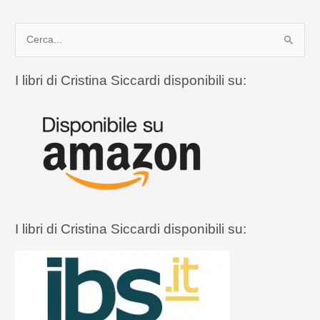
messa
da
C
parte
e
r
I libri di Cristina Siccardi disponibili su:
c
a
:
I libri di Cristina Siccardi disponibili su: