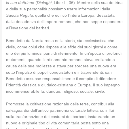
la sua dottrina
» (
Dialoghi
, Liber II, 36). Mentre della sua dottrina
e della sua personalità possiamo trarre informazioni dalla
Sancta Regula
, quella che edificò l’intera Europa, devastata
dalla decadenza dell’Impero romano, che non seppe rispondere
all’invasione dei barbari.
Benedetto da Norcia resta nella storia, sia ecclesiastica che
civile, come colui che rispose alle sfide dei suoi giorni e come
uno dei più luminosi punti di riferimento. In un’epoca di profondi
mutamenti, quando l’ordinamento romano stava crollando a
causa delle sue mollezze e stava per sorgere una nuova era
sotto l’impulso di popoli conquistatori e intraprendenti, san
Benedetto assunse responsabilmente il compito di difendere
l’identità classica e giudaico-cristiana d’Europa. Il suo impegno
incommensurabile fu, dunque, religioso, sociale, civile.
Promosse la coltivazione razionale delle terre, contribuì alla
salvaguardia dell’antico patrimonio culturale letterario, influì
sulla trasformazione dei costumi dei barbari, instaurando un
nuovo e originale tipo di vita comunitaria posta sotto una