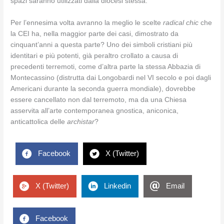
spazi saranno utilizzati dalla diocesi stessa.
Per l’ennesima volta avranno la meglio le scelte
radical chic
che
la CEI ha, nella maggior parte dei casi, dimostrato da
cinquant’anni a questa parte? Uno dei simboli cristiani più
identitari e più potenti, già peraltro crollato a causa di
precedenti terremoti, come d’altra parte la stessa Abbazia di
Montecassino (distrutta dai Longobardi nel VI secolo e poi dagli
Americani durante la seconda guerra mondiale), dovrebbe
essere cancellato non dal terremoto, ma da una Chiesa
asservita all’arte contemporanea gnostica, aniconica,
anticattolica delle
archistar
?
Facebook
X (Twitter)
X (Twitter)
Linkedin
Email
Facebook