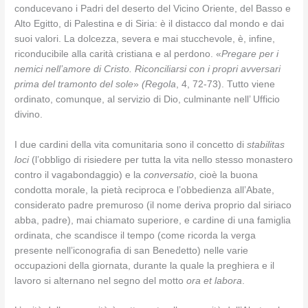
conducevano i Padri del deserto del Vicino Oriente, del Basso e
Alto Egitto, di Palestina e di Siria: è il distacco dal mondo e dai
suoi valori. La dolcezza, severa e mai stucchevole, è, infine,
riconducibile alla carità cristiana e al perdono. «
Pregare per i
nemici nell’amore di Cristo. Riconciliarsi con i propri avversari
prima del tramonto del sole
»
(Regola
, 4, 72-73). Tutto viene
ordinato, comunque, al servizio di Dio, culminante nell’ Ufficio
divino.
I due cardini della vita comunitaria sono il concetto di
stabilitas
loci
(l’obbligo di risiedere per tutta la vita nello stesso monastero
contro il vagabondaggio) e la
conversatio
, cioè la buona
condotta morale, la pietà reciproca e l’obbedienza all’Abate,
considerato padre premuroso (il nome deriva proprio dal siriaco
abba, padre), mai chiamato superiore, e cardine di una famiglia
ordinata, che scandisce il tempo (come ricorda la verga
presente nell’iconografia di san Benedetto) nelle varie
occupazioni della giornata, durante la quale la preghiera e il
lavoro si alternano nel segno del motto
ora et labora
.