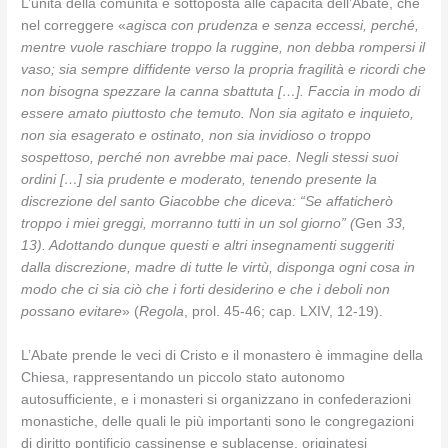
L’unità della comunità è sottoposta alle capacità dell’Abate, che
nel correggere «
agisca con prudenza e senza eccessi, perché,
mentre vuole raschiare troppo la ruggine, non debba rompersi il
vaso; sia sempre diffidente verso la propria fragilità e ricordi che
non bisogna spezzare la canna sbattuta […]. Faccia in modo di
essere amato piuttosto che temuto. Non sia agitato e inquieto,
non sia esagerato e ostinato, non sia invidioso o troppo
sospettoso, perché non avrebbe mai pace. Negli stessi suoi
ordini […] sia prudente e moderato, tenendo presente la
discrezione del santo Giacobbe che diceva: “Se affaticherò
troppo i miei greggi, morranno tutti in un sol giorno” (
Gen
33,
13). Adottando dunque questi e altri insegnamenti suggeriti
dalla discrezione, madre di tutte le virtù, disponga ogni cosa in
modo che ci sia ciò che i forti desiderino e che i deboli non
possano evitare
» (
Regola
, prol. 45-46; cap. LXIV, 12-19).
L’Abate prende le veci di Cristo e il monastero è immagine della
Chiesa, rappresentando un piccolo stato autonomo
autosufficiente, e i monasteri si organizzano in confederazioni
monastiche, delle quali le più importanti sono le congregazioni
di diritto pontificio cassinense e sublacense, originatesi