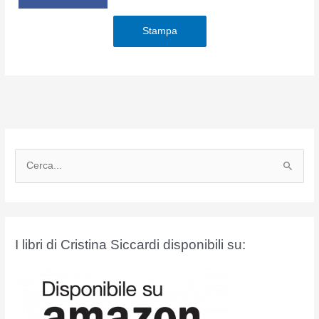
Stampa
C
e
r
c
a
I libri di Cristina Siccardi disponibili su:
: