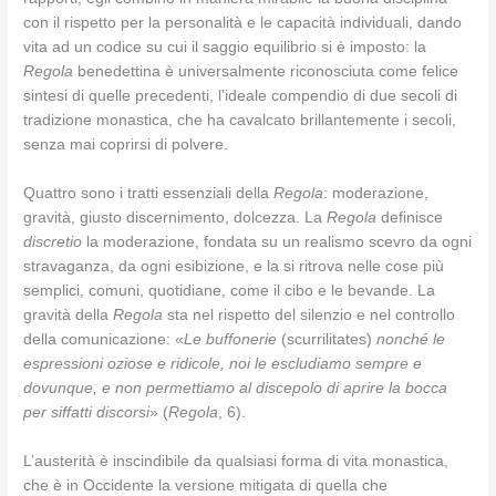
con il rispetto per la personalità e le capacità individuali, dando
vita ad un codice su cui il saggio equilibrio si è imposto: la
Regola
benedettina è universalmente riconosciuta come felice
sintesi di quelle precedenti, l’ideale compendio di due secoli di
tradizione monastica, che ha cavalcato brillantemente i secoli,
senza mai coprirsi di polvere.
Quattro sono i tratti essenziali della
Regola
: moderazione,
gravità, giusto discernimento, dolcezza. La
Regola
definisce
discretio
la moderazione, fondata su un realismo scevro da ogni
stravaganza, da ogni esibizione, e la si ritrova nelle cose più
semplici, comuni, quotidiane, come il cibo e le bevande. La
gravità della
Regola
sta nel rispetto del silenzio e nel controllo
della comunicazione: «
Le buffonerie
(scurrilitates)
nonché le
espressioni oziose e ridicole, noi le escludiamo sempre e
dovunque, e non permettiamo al discepolo di aprire la bocca
per siffatti discorsi
» (
Regola
, 6).
L’austerità è inscindibile da qualsiasi forma di vita monastica,
che è in Occidente la versione mitigata di quella che