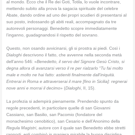
al mondo. Ecco che il Re dei Goti, Totila, lo vuole incontrare,
mettendo subito alla prova la sagacia spirituale del celebre
Abate, dando ordine ad uno dei propri scudieri di presentarsi al
suo posto, indossando gli abiti reali, accompagnato da tre
autorevoli personaggi. Benedetto scopre immediatamente
l’inganno, guadagnandosi il rispetto del sovrano.
Questo, non osando avvicinarsi, gli si prostra ai piedi. Così i
Dialoghi
descrivono il fatto, che avvenne nella seconda metà
dell’anno 546: «
Benedetto, il servo del Signore Gesù Cristo, si
degna allora di avanzarsi verso il re per rialzarlo “Tu fai molto
male e molto ne hai fatto: astieniti finalmente dall’iniquità.
Entrerai in Roma e attraverserai il mare [fino in Sicilia]: regnerai
nove anni e morrai il decimo
» (
Dialoghi
, II, 15).
La profezia si adempirà pienamente. Prendendo spunto da
regole precedenti, in particolare quelle di san Giovanni
Cassiano, san Basilio, san Pacomio (fondatore del
monachesimo cenobitico), san Cesario e dell’Anonimo della
Regula Magistri
, autore con il quale san Benedetto ebbe stretti
rapporti, egli combinò in maniera mirabile la buona disciplina