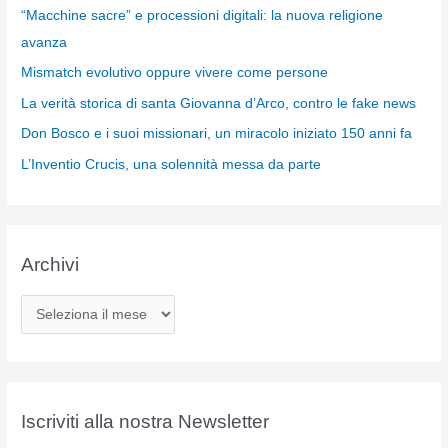
“Macchine sacre” e processioni digitali: la nuova religione
avanza
Mismatch evolutivo oppure vivere come persone
La verità storica di santa Giovanna d’Arco, contro le fake news
Don Bosco e i suoi missionari, un miracolo iniziato 150 anni fa
L’Inventio Crucis, una solennità messa da parte
Archivi
A
r
c
h
i
Iscriviti alla nostra Newsletter
v