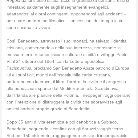
Regola
da lui stesso stilata. Ecco la grandezza dei santi: essi si
innestano saldamente sugli insegnamenti evangelici,
adattandosi ai giorni contingenti, opponendosi agli accidenti –
per usare un termine filosofico – anticristiani del tempo in cui
sono chiamati a vivere.
Così, Benedetto, attraverso i suoi monaci, ha salvato l’identità
cristiana, conservandola nella sua interezza, nonostante la
messa a ferro e fuoco fisica e culturale di città e villaggi. Paolo
VI, il 24 ottobre del 1964, con la Lettera apostolica
Pacisnuntius
, proclamò San Benedetto Abate patrono d’Europa:
lui e i suoi figli, muniti dell’insostituibile carità cristiana,
portarono con la croce, il libro, l’aratro, la civiltà e il progresso
alle popolazioni sparse dal Mediterraneo alla Scandinavia,
dall’Irlanda alle pianure della Polonia. I neopagani oggi operano
con l’intenzione di distruggere la civiltà che sopravvisse agli
antichi barbari proprio grazie ai Benedettini.
Dopo 35 anni di vita eremitica e poi cenobitica a Subiaco,
Benedetto, seguendo il confine con gli Abruzzi viaggiò verso
Sud per 150 chilometri, raggiungendo un sito di incomparabile