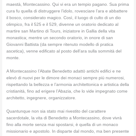
maestà, Montecassino. Qui vi era un tempio pagano. Sua prima
cura fu quella di distruggere l’idolo, rovesciare l’ara e abbattere
il bosco, considerato magico. Così, il luogo di culto di un dio
olimpico, fra il 525 e il 529, divenne un oratorio dedicato al
martire san Martino di Tours, iniziatore in Gallia della vita
monastica; mentre un secondo oratorio, in onore di san
Giovanni Battista (da sempre ritenuto modello di pratica
ascetica), venne edificato al posto dell’ara sulla sommità del
monte.
A Montecassino l’Abate Benedetto adattò antichi edifici e ne
elevò di nuovi per le dimore dei monaci sempre più numerosi,
rispettando la bellezza e l’armonia architettonica e artistica della
cristianità, fino ad erigere l’Abazia, che lo vide impegnato come
architetto, ingegnere, organizzatore.
Quantunque non sia stato mai rivestito del carattere
sacerdotale, la vita di Benedetto a Montecassino, dove vivrà
fino alla morte senza mai spostarsi, è quella di un monaco
missionario e apostolo. In disparte dal mondo, ma ben presente