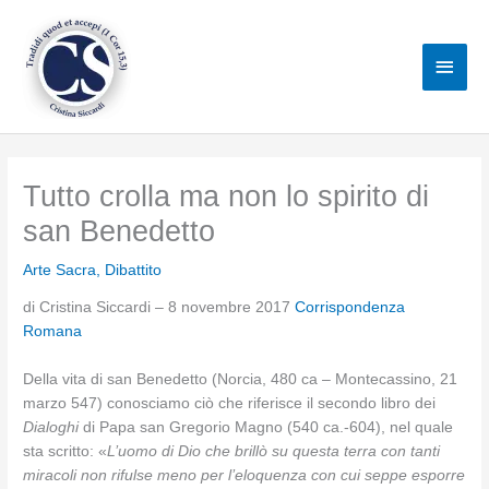
Vai
al
Men
contenuto
princ
Tutto crolla ma non lo spirito di
san Benedetto
Arte Sacra
,
Dibattito
di Cristina Siccardi – 8 novembre 2017
Corrispondenza
Romana
Della vita di san Benedetto (Norcia, 480 ca – Montecassino, 21
marzo 547) conosciamo ciò che riferisce il secondo libro dei
Dialoghi
di Papa san Gregorio Magno (540 ca.-604), nel quale
sta scritto: «
L’uomo di Dio che brillò su questa terra con tanti
miracoli non rifulse meno per l’eloquenza con cui seppe esporre