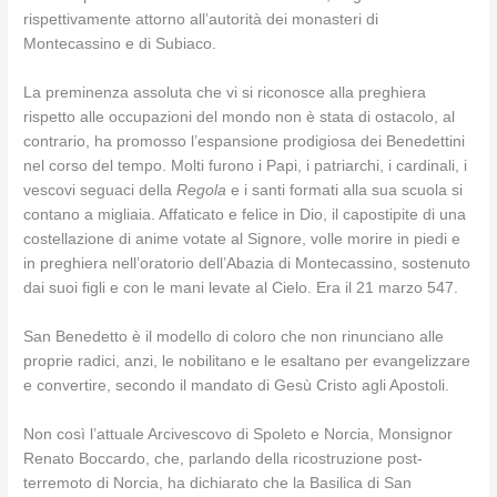
rispettivamente attorno all’autorità dei monasteri di
Montecassino e di Subiaco.
La preminenza assoluta che vi si riconosce alla preghiera
rispetto alle occupazioni del mondo non è stata di ostacolo, al
contrario, ha promosso l’espansione prodigiosa dei Benedettini
nel corso del tempo. Molti furono i Papi, i patriarchi, i cardinali, i
vescovi seguaci della
Regola
e i santi formati alla sua scuola si
contano a migliaia. Affaticato e felice in Dio, il capostipite di una
costellazione di anime votate al Signore, volle morire in piedi e
in preghiera nell’oratorio dell’Abazia di Montecassino, sostenuto
dai suoi figli e con le mani levate al Cielo. Era il 21 marzo 547.
San Benedetto è il modello di coloro che non rinunciano alle
proprie radici, anzi, le nobilitano e le esaltano per evangelizzare
e convertire, secondo il mandato di Gesù Cristo agli Apostoli.
Non così l’attuale Arcivescovo di Spoleto e Norcia, Monsignor
Renato Boccardo, che, parlando della ricostruzione post-
terremoto di Norcia, ha dichiarato che la Basilica di San