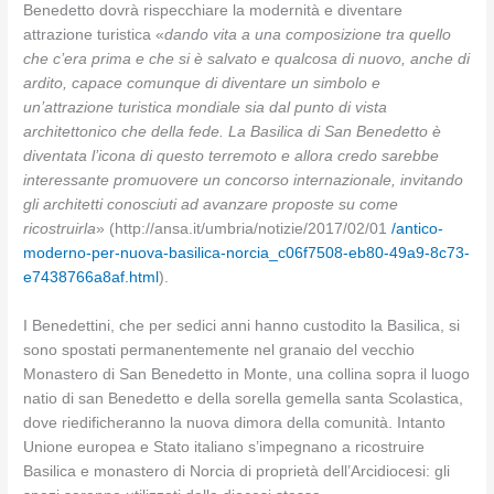
Benedetto dovrà rispecchiare la modernità e diventare
attrazione turistica «
dando vita a una composizione tra quello
che c’era prima e che si è salvato e qualcosa di nuovo, anche di
ardito, capace comunque di diventare un simbolo e
un’attrazione turistica mondiale sia dal punto di vista
architettonico che della fede. La Basilica di San Benedetto è
diventata l’icona di questo terremoto e allora credo sarebbe
interessante promuovere un concorso internazionale, invitando
gli architetti conosciuti ad avanzare proposte su come
ricostruirla
» (http://ansa.it/umbria/notizie/2017/02/01
/antico-
moderno-per-nuova-basilica-norcia_c06f7508-eb80-49a9-8c73-
e7438766a8af.html
).
I Benedettini, che per sedici anni hanno custodito la Basilica, si
sono spostati permanentemente nel granaio del vecchio
Monastero di San Benedetto in Monte, una collina sopra il luogo
natio di san Benedetto e della sorella gemella santa Scolastica,
dove riedificheranno la nuova dimora della comunità. Intanto
Unione europea e Stato italiano s’impegnano a ricostruire
Basilica e monastero di Norcia di proprietà dell’Arcidiocesi: gli