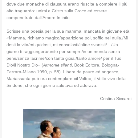
dove due monache di clausura erano riuscite a compiere il più
alto traguardo: unirsi a Cristo sulla Croce ed essere
compenetrate dall’Amore Infinito.
Scrisse una poesia per la sua mamma, mancata in giovane età:
«Mamma, richiamo magico/apparizione poi, soffio nel nulla./Mi
desti la vita/mi guidasti, mi consolasti/infine svanisti/…/Un
giorno ti raggiungerò/unite per sempre/in un mondo senza
pene/senza lacrime/con tanta gioia,/tanto amore/ per il Tuo
Dio/il Nostro Dio» (
Armonie silenti
, Book Editore, Bologna-
Ferrara-Milano 1990, p. 58). Libera da paure ed angosce,
Mariassunta può ora contemplare «il Volto», il Volto vivo della
Sindone, che ogni giorno salutava ed adorava.
Cristina Siccardi