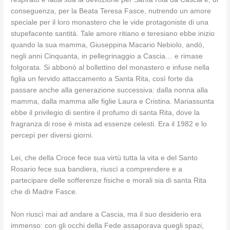
conseguenza, per la Beata Teresa Fasce, nutrendo un amore
speciale per il loro monastero che le vide protagoniste di una
stupefacente santità. Tale amore ritiano e teresiano ebbe inizio
quando la sua mamma, Giuseppina Macario Nebiolo, andò,
negli anni Cinquanta, in pellegrinaggio a Cascia… e rimase
folgorata. Si abbonò al bollettino del monastero e infuse nella
figlia un fervido attaccamento a Santa Rita, così forte da
passare anche alla generazione successiva: dalla nonna alla
mamma, dalla mamma alle figlie Laura e Cristina. Mariassunta
ebbe il privilegio di sentire il profumo di santa Rita, dove la
fragranza di rose è mista ad essenze celesti. Era il 1982 e lo
percepì per diversi giorni.
Lei, che della Croce fece sua virtù tutta la vita e del Santo
Rosario fece sua bandiera, riuscì a comprendere e a
partecipare delle sofferenze fisiche e morali sia di santa Rita
che di Madre Fasce.
Non riuscì mai ad andare a Cascia, ma il suo desiderio era
immenso: con gli occhi della Fede assaporava quegli spazi,