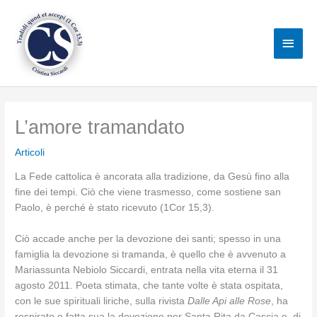
Vai
al
Men
contenuto
princ
L’amore tramandato
Articoli
La Fede cattolica è ancorata alla tradizione, da Gesù fino alla
fine dei tempi. Ciò che viene trasmesso, come sostiene san
Paolo, è perché è stato ricevuto (1Cor 15,3).
Ciò accade anche per la devozione dei santi; spesso in una
famiglia la devozione si tramanda, è quello che è avvenuto a
Mariassunta Nebiolo Siccardi, entrata nella vita eterna il 31
agosto 2011. Poeta stimata, che tante volte è stata ospitata,
con le sue spirituali liriche, sulla rivista
Dalle Api alle Rose
, ha
respirato e fatta sua la devozione per Santa Rita da Cascia e, di