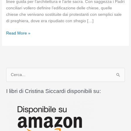
linee guida per l’architettura e l’arte sacra. Con saggezza i Padri
conciliari vollero definire l’edificazione delle chiese, quelle
chiese che venivano sostituite dai protestanti con semplici sale
di preghiera, dove era ripudiato con sfregio […]
Due
Read More »
chiese
dedicate
all’Assunta
a
confronto
C
e
r
I libri di Cristina Siccardi disponibili su:
c
a
: