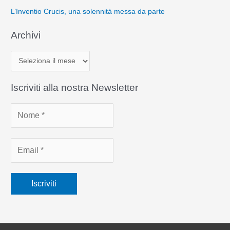
L’Inventio Crucis, una solennità messa da parte
Archivi
A
r
c
Iscriviti alla nostra Newsletter
h
i
v
i