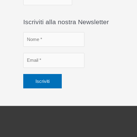
r
c
Iscriviti alla nostra Newsletter
h
i
v
i