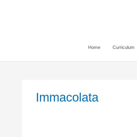
Vai
al
contenuto
Home
Curriculum
Immacolata