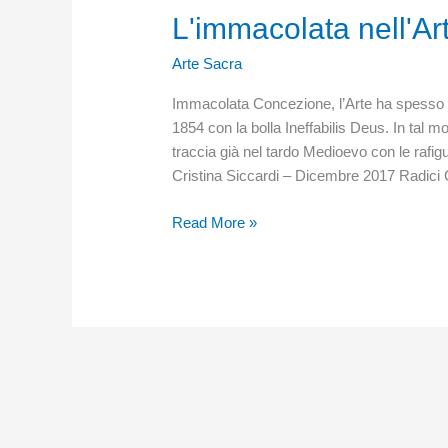
L'immacolata nell'Ar
Arte Sacra
Immacolata Concezione, l’Arte ha spesso a
1854 con la bolla Ineffabilis Deus. In tal m
traccia già nel tardo Medioevo con le rafig
Cristina Siccardi – Dicembre 2017 Radici C
L'immacolata
Read More »
nell'Arte