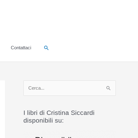
Cerca
Contattaci
C
e
r
I libri di Cristina Siccardi
c
disponibili su:
a
: