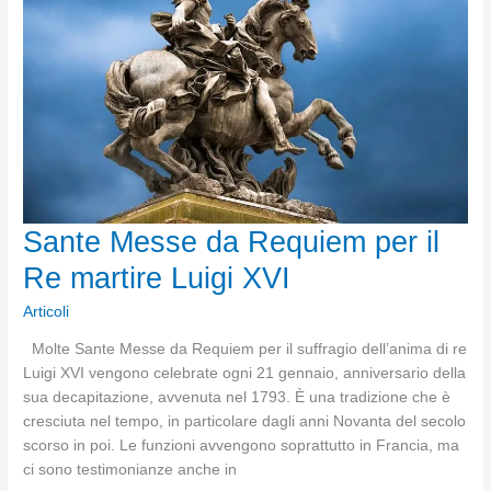
versato
Sante Messe da Requiem per il
Re martire Luigi XVI
Articoli
Molte Sante Messe da Requiem per il suffragio dell’anima di re
Luigi XVI vengono celebrate ogni 21 gennaio, anniversario della
sua decapitazione, avvenuta nel 1793. È una tradizione che è
cresciuta nel tempo, in particolare dagli anni Novanta del secolo
scorso in poi. Le funzioni avvengono soprattutto in Francia, ma
ci sono testimonianze anche in