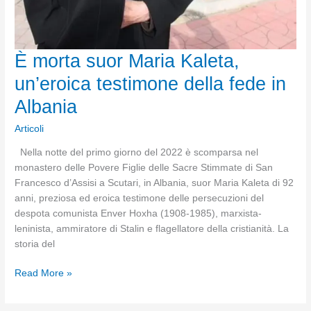
È morta suor Maria Kaleta,
un’eroica testimone della fede in
Albania
Articoli
Nella notte del primo giorno del 2022 è scomparsa nel
monastero delle Povere Figlie delle Sacre Stimmate di San
Francesco d’Assisi a Scutari, in Albania, suor Maria Kaleta di 92
anni, preziosa ed eroica testimone delle persecuzioni del
despota comunista Enver Hoxha (1908-1985), marxista-
leninista, ammiratore di Stalin e flagellatore della cristianità. La
storia del
È
Read More »
morta
suor