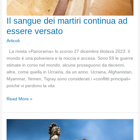
Il sangue dei martiri continua ad
essere versato
Articoli
La rivista «Panorama» lo scorso 27 dicembre titolava 2023: il
mondo è una polveriera e la miccia è accesa. Sono 59 le guerre
stimate in corso nel mondo, alcune proseguono da decenni,
altre, come quella in Ucraina, da un anno. Ucraina, Afghanistan,
Myanmar, Yemen, Tigray sono considerati i «conflitti principali»
poiché vi perdono la vita
Il
Read More »
sangue
dei
martiri
continua
ad
essere