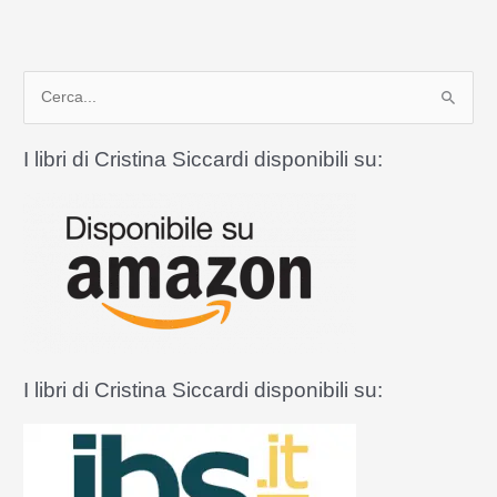
Maria
Kaleta,
un’eroica
C
testimone
della
e
fede
r
I libri di Cristina Siccardi disponibili su:
in
c
Albania
a
:
I libri di Cristina Siccardi disponibili su: