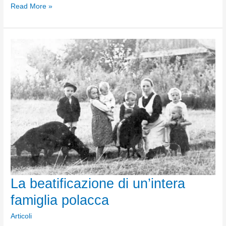
Buone
Read More »
letture
per
il
2024
La beatificazione di un’intera
famiglia polacca
Articoli