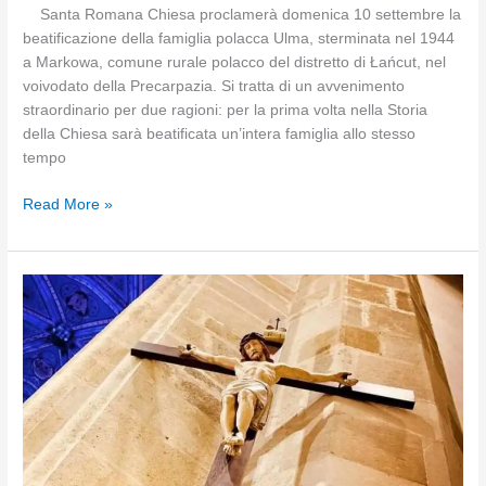
Santa Romana Chiesa proclamerà domenica 10 settembre la
beatificazione della famiglia polacca Ulma, sterminata nel 1944
a Markowa, comune rurale polacco del distretto di Łańcut, nel
voivodato della Precarpazia. Si tratta di un avvenimento
straordinario per due ragioni: per la prima volta nella Storia
della Chiesa sarà beatificata un’intera famiglia allo stesso
tempo
La
Read More »
beatificazione
di
un’intera
famiglia
polacca