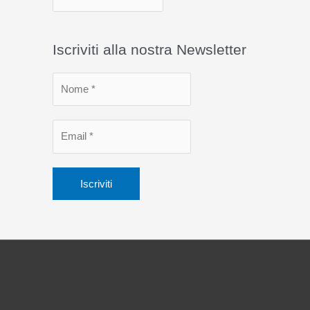
r
c
Iscriviti alla nostra Newsletter
h
i
v
i