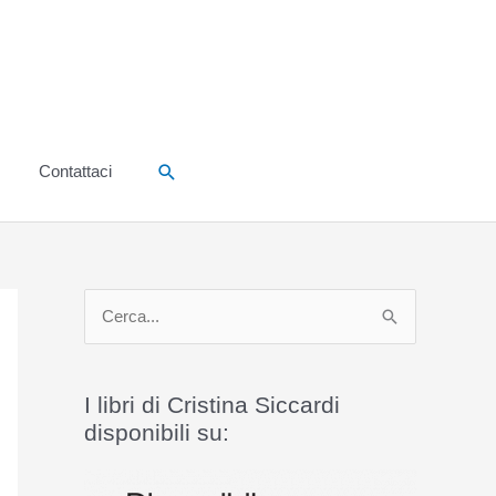
Cerca
Contattaci
C
e
r
I libri di Cristina Siccardi
c
disponibili su:
a
: