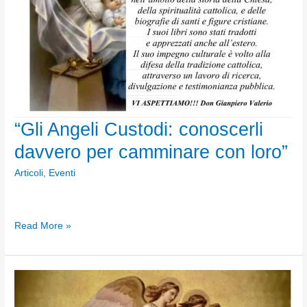
“Gli Angeli Custodi: conoscerli
davvero per camminare con loro”
Articoli
,
Eventi
“Gli
Read More »
Angeli
Custodi:
conoscerli
davvero
per