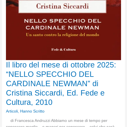
Il libro del mese di ottobre 2025:
“NELLO SPECCHIO DEL
CARDINALE NEWMAN” di
Cristina Siccardi, Ed. Fede e
Cultura, 2010
Articoli
,
Hanno Scritto
di Francesca Andruzzi Abbiamo un mese di tempo per
conoscere meglio – o magari per conoscere – colui che sarà