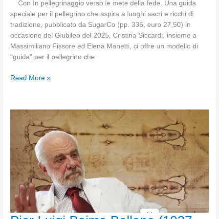
Con In pellegrinaggio verso le mete della fede. Una guida
speciale per il pellegrino che aspira a luoghi sacri e ricchi di
tradizione, pubblicato da SugarCo (pp. 336, euro 27,50) in
occasione del Giubileo del 2025, Cristina Siccardi, insieme a
Massimiliano Fissore ed Elena Manetti, ci offre un modello di
“guida” per il pellegrino che
In
Read More »
pellegrinaggio
verso
le
mete
della
fede,
di
Cristina
Siccardi