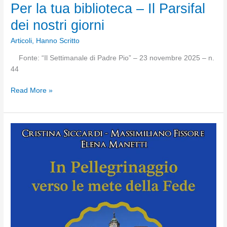
Per la tua biblioteca – Il Parsifal
dei nostri giorni
Articoli
,
Hanno Scritto
Fonte: “Il Settimanale di Padre Pio” – 23 novembre 2025 – n.
44
Per
Read More »
la
tua
biblioteca
–
Il
Parsifal
dei
nostri
giorni