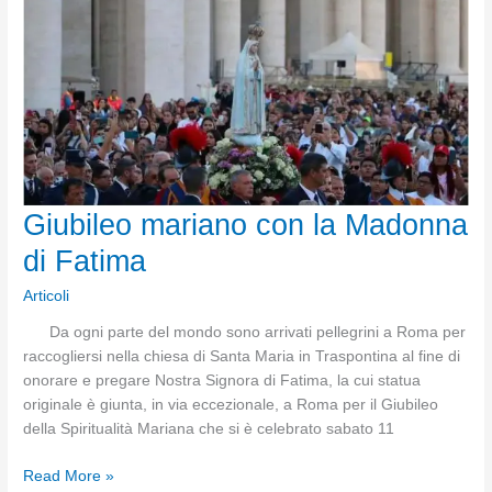
verso
le
mete
della
Fede
sulle
orme
dei
Savoia
Giubileo mariano con la Madonna
di Fatima
Articoli
Da ogni parte del mondo sono arrivati pellegrini a Roma per
raccogliersi nella chiesa di Santa Maria in Traspontina al fine di
onorare e pregare Nostra Signora di Fatima, la cui statua
originale è giunta, in via eccezionale, a Roma per il Giubileo
della Spiritualità Mariana che si è celebrato sabato 11
Giubileo
Read More »