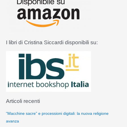
:
Ed.
Fede
e
Cultura,
2010
I libri di Cristina Siccardi disponibili su:
Articoli recenti
“Macchine sacre” e processioni digitali: la nuova religione
avanza