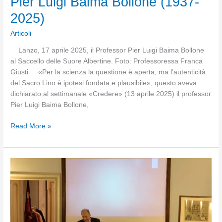
Pier Luigi Baima Bollone (1937-
2025)
Articoli
Lanzo, 17 aprile 2025, il Professor Pier Luigi Baima Bollone
al Saccello delle Suore Albertine. Foto: Professoressa Franca
Giusti «Per la scienza la questione è aperta, ma l’autenticità
del Sacro Lino è ipotesi fondata e plausibile», questo aveva
dichiarato al settimanale «Credere» (13 aprile 2025) il professor
Pier Luigi Baima Bollone,
Pier
Read More »
Luigi
Baima
Bollone
(1937-
2025)