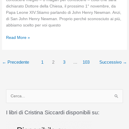
dichiarato Dottore della Chiesa, il prossimo 1° novembre, da
Papa Leone XIV.Stiamo parlando di John Henry Newman. Anzi,
di San John Henry Newman. Proprio perché sconosciuto ai più,
abbiamo scelto per voi questo
Il
Read More »
libro
del
mese
←
Precedente
1
2
3
…
103
Successivo
→
di
ottobre
2025:
“NELLO
SPECCHIO
C
DEL
CARDINALE
e
NEWMAN”
r
I libri di Cristina Siccardi disponibili su:
di
c
Cristina
a
Siccardi,