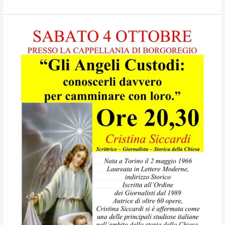
mariano
con
la
Madonna
di
Fatima