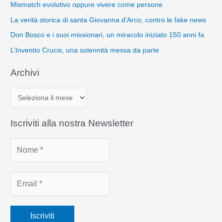
Mismatch evolutivo oppure vivere come persone
La verità storica di santa Giovanna d’Arco, contro le fake news
Don Bosco e i suoi missionari, un miracolo iniziato 150 anni fa
L’Inventio Crucis, una solennità messa da parte
Archivi
A
r
c
Iscriviti alla nostra Newsletter
h
i
v
i